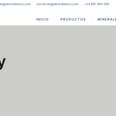
de@silminiberica.com
comercial@silminiberica.com
+34 667 893 099
INICIO
PRODUCTOS
MINERAL
y