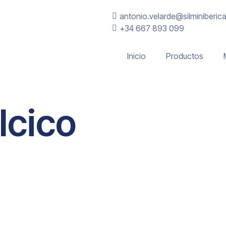
antonio.velarde@silminiberic
+34 667 893 099
Inicio
Productos
lcico