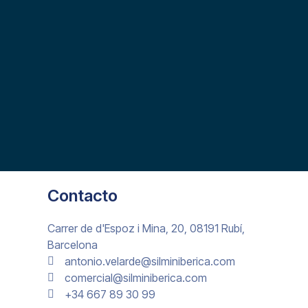
Contacto
Carrer de d'Espoz i Mina, 20, 08191 Rubí,
Barcelona
antonio.velarde@silminiberica.com
comercial@silminiberica.com
+34 667 89 30 99