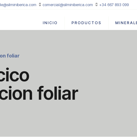
de@silminiberica.com
comercial@silminiberica.com
+34 667 893 099
INICIO
PRODUCTOS
MINERAL
on foliar
cico
cion foliar