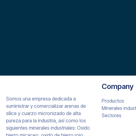
Company
Somos una empresa dedicada a
Productos
suministrar y comercializar arenas de
Minerales indust
sílice y cuarzo micronizado de alta
Sectores
pureza para la industria, así como los
siguientes minerales industriales: Oxido
hierro micaceo, oxido de hierro rojo,